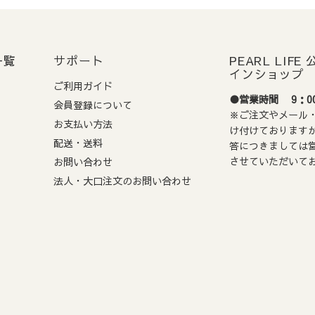
: ご希望日に確実にお届けするため、ご指定日の
5営業日前
までに必
お届けをご希望の場合は、希望日を指定しないでください。
（最短
一覧
サポート
PEARL LIF
インショップ
ご利用ガイド
●営業時間 9：00
払い期限
会員登録について
※ご注文やメール・
お支払い方法
注文から72時間以内の支払い期限がございます。
け付けております
配送・送料
答につきましては
場合、ご注文は自動的にキャンセルとなりますのでご注意ください
させていただいて
お問い合わせ
法人・大口注文のお問い合わせ