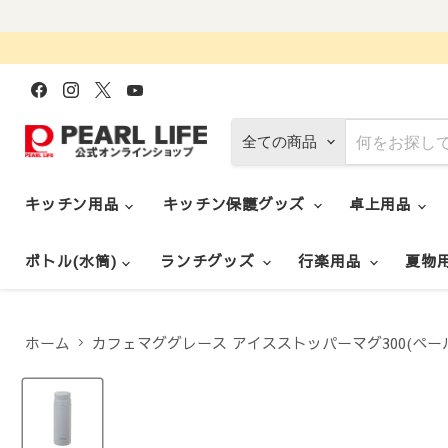
Facebook
Instagram
X
YouTube
で
で
で
で
見
見
見
見
つ
つ
つ
つ
全ての商品
け
け
け
け
て
て
て
て
く
く
く
く
だ
だ
だ
だ
キッチン用品
キッチン保護グッズ
卓上用品
さ
さ
さ
さ
い
い
い
い
ボトル(水筒)
ランチグッズ
行楽用品
夏物
ホーム
カフェマググレース アイスストッパーマグ300(ペー