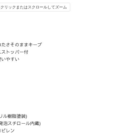
クリックまたはスクロールしてズーム
！
冷たさそのままキープ
スストッパー付
使いやすい
リル樹脂塗装)
発泡スチロール内蔵)
ロピレン