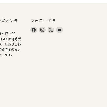
ずご入金をお願いいたし
での出荷とさせていただき
E 公式オンラ
フォローする
Facebook
Instagram
X
YouTube
～17：00
で
で
で
で
FAXは随時受
見
見
見
見
が、対応やご返
つ
つ
つ
つ
営業時間のみと
。
け
け
け
け
おります。
て
て
て
て
く
く
く
く
だ
だ
だ
だ
さ
さ
さ
さ
い
い
い
い