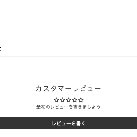
入金額（税込）によって異なります。
て
日本国内
での流れ
沖縄県
（沖縄県以外）
および弊社の定める休業日（年末年始・夏季休業など）を非営業日
スケジュールで商品を発送いたします。
送料無料
1,760円
輸または佐川急便
にてお届けいたします。なお、配送業者のご指定
カスタマーレビュー
い。
880円
1,760円
決済方法
注文・
き送り先は1か所のみご指定いただけます。複数個所をご希望の場合
営業日 午
最初のレビューを書きましょう
ジットカード決済、代金引換、各種モバイル決済
, メルペイ, 楽天ペイ, au PAY, d払い, Google Pay)
に限らせていただきます。
営業日 午
レビューを書く
コンビニ決済,銀行振込,郵便局振込
ご