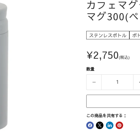
カフェマグ
マグ300(
ステンレスボトル
ボ
現在の価格
¥2,750
(税込)
数量
この商品を共有する：