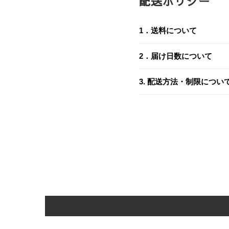
配送ポリシー
1．送料について
送料は、お届け先とご購
2．届け日数について
3. 配送方法・制限につい
2-1. ご注文から発送ま
送り先1件につき
当ショップは、土日祝日
3-1. 配送業者
ご入金の確認後、以下の
税込7,700円
以上
商品の配送は、
ヤマト運
あらかじめご了承くださ
税込7,700円
未満
区分
ご注意
3-2. 配送地域
：1回の注文につ
クレ
願いいたします。
即時決済
商品の配送は、
日本国内
(PayPay
3-3. 代金引換について
前払い