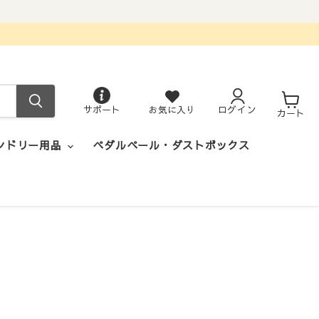
サポート
お気に入り
ログイン
カ
カート
ー
ト
ンドリー用品
ペダルペール・ダストボックス