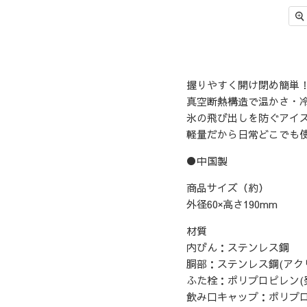
握りやすく開け閉め簡単
真空断熱構造で温かさ・
氷の飛び出しを防ぐアイ
軽量だから日常どこでも
●中国製
商品サイズ（約）
外径60×高さ190mm
材質
内びん：ステンレス鋼
胴部：ステンレス鋼(アク
ふた栓：ポリプロピレン(
飲み口キャップ：ポリプ