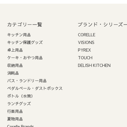
前払いでご指定の場合
ます。
ご注意
:
5営業日以内の
カテゴリー一覧
ブランド・シリーズ
ます）
キッチン用品
CORELLE
2-4. コンビニ決済の支
キッチン保護グッズ
VISIONS
卓上用品
PYREX
コンビニ決済には、ご
ケーキ・おやつ用品
TOUCH
期限内にご入金がない
収納用品
DELISH KITCHEN
消耗品
バス・ランドリー用品
ペダルペール・ダストボックス
ボトル（水筒）
ランチグッズ
行楽用品
夏物用品
Corelle Brands