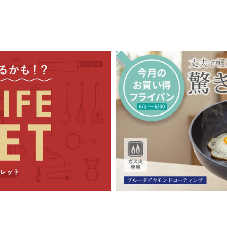
、商品受け取り時に現金、または
クレジットカード・デビットカー
入金確認のタイミングが休業日前日や休業期間中にある場合、発送は
コレクト
を利用）
安
新潟県三条市より発送）からのお届け先地域により異なります。
域
到着目安
四国
出荷日から1～2日程度
・沖縄・離島
出荷日から2日以上
、その他やむを得ない事情により、お届けが遅れる場合がございま
定について
日またはご入金確認日より5営業日後以降の日付をご指定いただけます