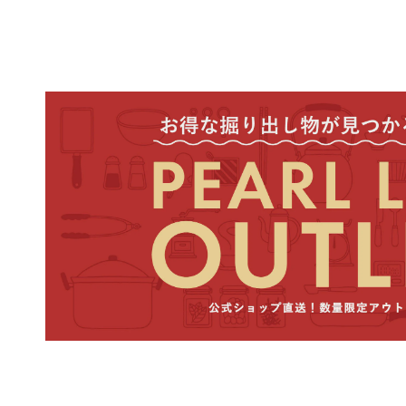
代金引換をご利用の場合
ご注意
: ご注文・ご
す。（ヤマト運輸
宅急便
2-2. 商品到着までの目
商品の到着は、出荷日（
地
本州・
北海道・九州
ご注意
: 交通事情、天候
2-3. お届け希望日の指
指定可能日
: ご注文