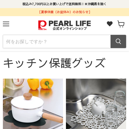
税込み7,700円以上お買い上げで送料無料！※沖縄県を除く
【夏季休業（お盆休み）のお知らせ】
メ
カ
ニ
ー
ュ
ト
ー
ホーム
キッチン保護グッズ
キッチン保護グッズ