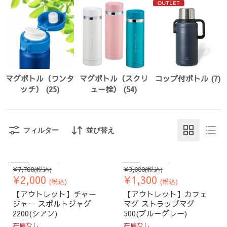
マグボトル（ワンタ
マグボトル（スクリ
コップ付ボトル (7)
ッチ） (25)
ュー栓） (54)
フィルター
並び替え
完売
完売
元
元
¥7,700
(税込)
¥3,080
(税込)
現
現
の
¥2,000
の
¥1,300
(税込)
(税込)
価
価
在
在
【アウトレット】チャー
【アウトレット】カフェ
格
格
の
の
ジャー スポルトジャグ
マグ ストラップマグ
価
価
2200(シアン)
500(ブルーグレー)
格
格
在庫なし
在庫なし