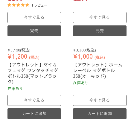
1 レビュー
今すぐ見る
今すぐ見る
完売
完売
62
%割引
70
%割引
元
元
¥3,190
(税込)
¥3,300
(税込)
現
現
の
¥1,200
の
¥1,000
(税込)
(税込)
価
価
在
在
【アウトレット】マイカ
【アウトレット】ホーム
格
格
の
の
フェマグ ワンタッチマグ
レーベル マグボトル
価
価
ボトル350(マットブラッ
350(オーキッド)
ク)
格
格
在庫あり
在庫あり
今すぐ見る
今すぐ見る
カートに追加
カートに追加