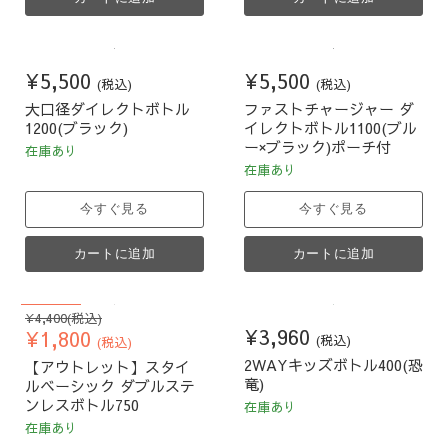
¥5,500
¥5,500
(税込)
(税込)
大口径ダイレクトボトル
ファストチャージャー ダ
1200(ブラック)
イレクトボトル1100(ブル
ー×ブラック)ポーチ付
在庫あり
在庫あり
今すぐ見る
今すぐ見る
カートに追加
カートに追加
59
%割引
元
¥4,400
(税込)
¥3,960
現
の
¥1,800
(税込)
(税込)
価
在
2WAYキッズボトル400(恐
【アウトレット】スタイ
格
の
竜)
ルベーシック ダブルステ
価
ンレスボトル750
在庫あり
格
在庫あり