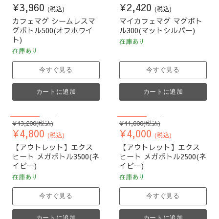
¥3,960
¥2,420
(税込)
(税込)
カフェマグ シームレスマ
マイカフェマグ マグボト
グボトル500(オフホワイ
ル300(マットシルバー)
ト)
在庫あり
在庫あり
今すぐ見る
今すぐ見る
カートに追加
カートに追加
64
%割引
64
%割引
元
元
¥13,200
(税込)
¥11,000
(税込)
現
現
の
¥4,800
の
¥4,000
(税込)
(税込)
価
価
在
在
【アウトレット】エクス
【アウトレット】エクス
格
格
の
の
ヒート メガボトル3500(ネ
ヒート メガボトル2500(ネ
価
価
イビー)
イビー)
格
格
在庫あり
在庫あり
今すぐ見る
今すぐ見る
カートに追加
カートに追加