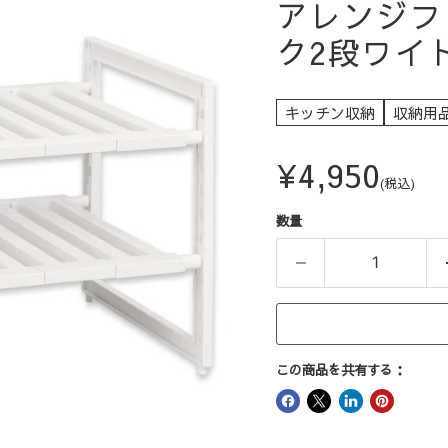
アレンジフ
ク2段ワイ
キッチン収納
収納用
現在の価格
¥4,950
(税込)
数量
この商品を共有する：