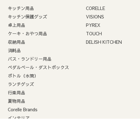
キッチン用品
CORELLE
2-4. コンビニ決済の支
キッチン保護グッズ
VISIONS
卓上用品
PYREX
コンビニ決済には、ご
ケーキ・おやつ用品
TOUCH
期限内にご入金がない
収納用品
DELISH KITCHEN
消耗品
バス・ランドリー用品
ペダルペール・ダストボックス
ボトル（水筒）
ランチグッズ
行楽用品
夏物用品
Corelle Brands
インテリア