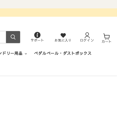
サポート
お気に入り
ログイン
カ
カート
ー
ト
ンドリー用品
ペダルペール・ダストボックス