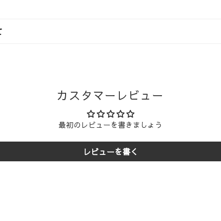
入金額（税込）によって異なります。
て
日本国内
での流れ
沖縄県
（沖縄県以外）
および弊社の定める休業日（年末年始・夏季休業など）を非営業日
スケジュールで商品を発送いたします。
送料無料
1,760円
輸または佐川急便
にてお届けいたします。なお、配送業者のご指定
カスタマーレビュー
い。
880円
1,760円
決済方法
注文・
き送り先は1か所のみご指定いただけます。複数個所をご希望の場合
営業日 午
最初のレビューを書きましょう
ジットカード決済、代金引換、各種モバイル決済
, メルペイ, 楽天ペイ, au PAY, d払い, Google Pay)
に限らせていただきます。
営業日 午
レビューを書く
コンビニ決済,銀行振込,郵便局振込
ご
、商品受け取り時に現金、または
クレジットカード・デビットカー
入金確認のタイミングが休業日前日や休業期間中にある場合、発送は
コレクト
を利用）