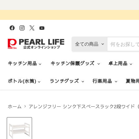
Facebook
Instagram
X
YouTube
で
で
で
で
見
見
見
見
つ
つ
つ
つ
全ての商品
け
け
け
け
て
て
て
て
く
く
く
く
だ
だ
だ
だ
キッチン用品
キッチン保護グッズ
卓上用品
さ
さ
さ
さ
い
い
い
い
ボトル(水筒)
ランチグッズ
行楽用品
夏物
ホーム
アレンジフリー シンク下スペースラック2段ワイド