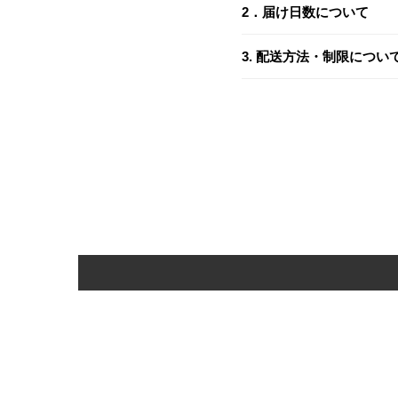
送料は、お届け先とご購
2．届け日数について
3. 配送方法・制限につい
2-1. ご注文から発送ま
送り先1件につき
当ショップは、土日祝日
3-1. 配送業者
ご入金の確認後、以下の
税込7,700円
以上
商品の配送は、
ヤマト運
あらかじめご了承くださ
税込7,700円
未満
区分
ご注意
3-2. 配送地域
：1回の注文につ
クレ
願いいたします。
即時決済
商品の配送は、
日本国内
(PayPay
3-3. 代金引換について
前払い
代金引換をご利用の場合
ご注意
: ご注文・ご
す。（ヤマト運輸
宅急便