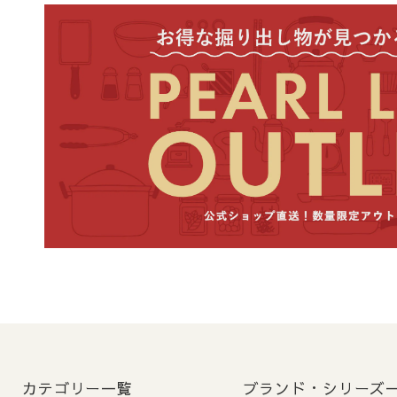
2-2. 商品到着までの目
商品の到着は、出荷日（
地
本州・
北海道・九州
ご注意
: 交通事情、天候
2-3. お届け希望日の指
指定可能日
: ご注文
前払いでご指定の場合
ます。
ご注意
:
5営業日以内の
カテゴリー一覧
ブランド・シリーズ
ます）