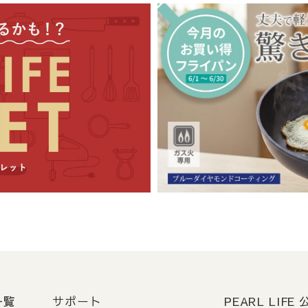
安
新潟県三条市より発送）からのお届け先地域により異なります。
域
到着目安
四国
出荷日から1～2日程度
・沖縄・離島
出荷日から2日以上
、その他やむを得ない事情により、お届けが遅れる場合がございま
定について
日またはご入金確認日より5営業日後以降の日付をご指定いただけます
: ご希望日に確実にお届けするため、ご指定日の
5営業日前
までに必
お届けをご希望の場合は、希望日を指定しないでください。
（最短
一覧
サポート
PEARL LIF