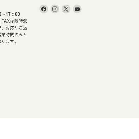
Facebook
Instagram
X
YouTube
～17：00
で
で
で
で
FAXは随時受
見
見
見
見
が、対応やご返
つ
つ
つ
つ
営業時間のみと
。
け
け
け
け
おります。
て
て
て
て
く
く
く
く
だ
だ
だ
だ
さ
さ
さ
さ
い
い
い
い