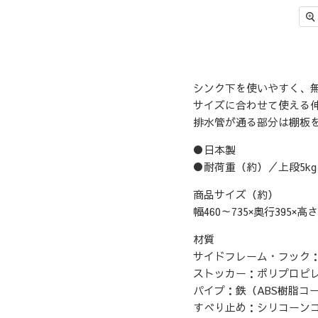
シンク下を使いやすく、
サイズに合わせて使える
排水管が通る部分は棚板を
●日本製
●耐荷重（約）／上段5kg
商品サイズ（約）
幅460～735×奥行395×高さ
材質
サイドフレーム・フック：
ストッカー：ポリプロピレ
パイプ：鉄（ABS樹脂コ
すべり止め：シリコーン