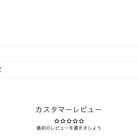
入金額（税込）によって異なります。
て
日本国内
での流れ
沖縄県
（沖縄県以外）
および弊社の定める休業日（年末年始・夏季休業など）を非営業日
スケジュールで商品を発送いたします。
送料無料
1,760円
輸または佐川急便
にてお届けいたします。なお、配送業者のご指定
カスタマーレビュー
い。
880円
1,760円
決済方法
注文・
き送り先は1か所のみご指定いただけます。複数個所をご希望の場合
営業日 午
最初のレビューを書きましょう
ジットカード決済、代金引換、各種モバイル決済