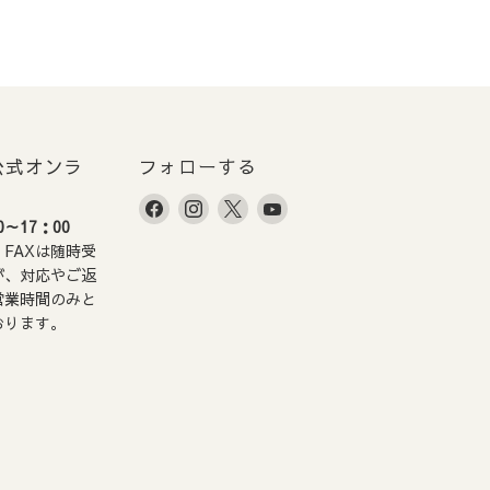
。
ずご入金をお願いいたし
での出荷とさせていただき
E 公式オンラ
フォローする
Facebook
Instagram
X
YouTube
～17：00
で
で
で
で
FAXは随時受
見
見
見
見
が、対応やご返
つ
つ
つ
つ
営業時間のみと
。
け
け
け
け
おります。
て
て
て
て
く
く
く
く
だ
だ
だ
だ
さ
さ
さ
さ
い
い
い
い