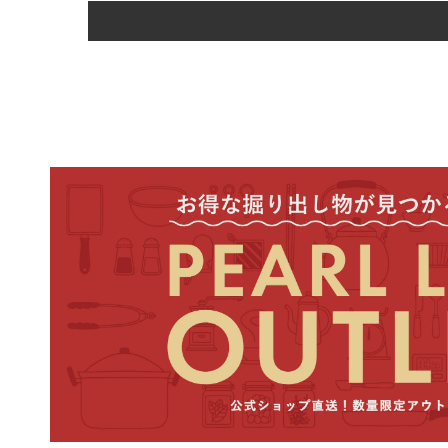
商品の配送は、
日本国内
(PayPay
3-3. 代金引換について
前払い
代金引換をご利用の場合
ご注意
: ご注文・ご
す。（ヤマト運輸
宅急便
2-2. 商品到着までの目
商品の到着は、出荷日（
地
本州・
北海道・九州
ご注意
: 交通事情、天候