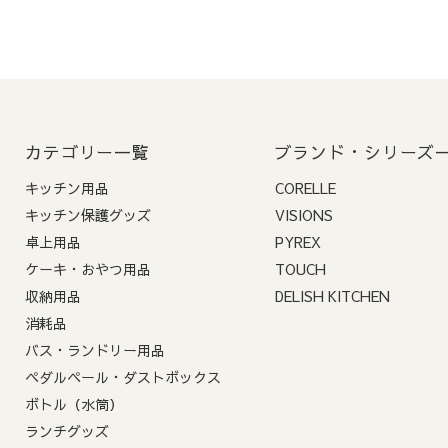
2-3. お届け希望日の指
指定可能日
: ご注文
前払いでご指定の場合
ます。
ご注意
:
5営業日以内の
カテゴリー一覧
ブランド・シリーズ
ます）
キッチン用品
CORELLE
2-4. コンビニ決済の支
キッチン保護グッズ
VISIONS
卓上用品
PYREX
コンビニ決済には、ご
ケーキ・おやつ用品
TOUCH
期限内にご入金がない
収納用品
DELISH KITCHEN
消耗品
バス・ランドリー用品
ペダルペール・ダストボックス
ボトル（水筒）
ランチグッズ