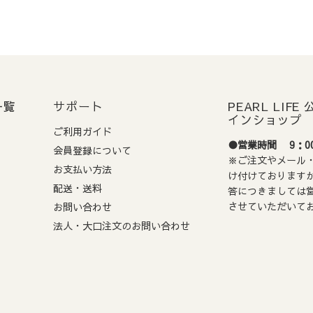
定について
日またはご入金確認日より5営業日後以降の日付をご指定いただけます
: ご希望日に確実にお届けするため、ご指定日の
5営業日前
までに必
お届けをご希望の場合は、希望日を指定しないでください。
（最短
一覧
サポート
PEARL LIF
インショップ
ご利用ガイド
●営業時間 9：00
払い期限
会員登録について
※ご注文やメール・
お支払い方法
注文から72時間以内の支払い期限がございます。
け付けております
配送・送料
答につきましては
場合、ご注文は自動的にキャンセルとなりますのでご注意ください
させていただいて
お問い合わせ
法人・大口注文のお問い合わせ