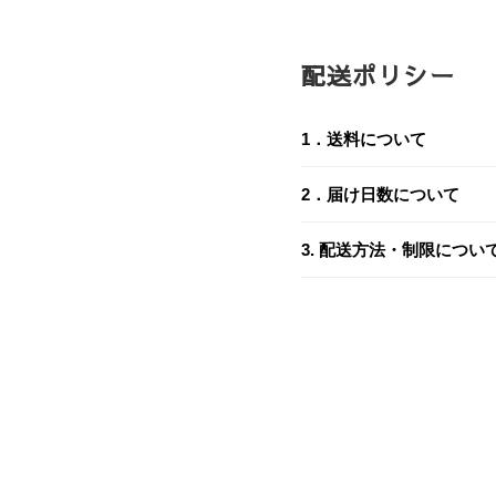
配送ポリシー
1．送料について
送料は、お届け先とご購
2．届け日数について
3. 配送方法・制限につい
2-1. ご注文から発送ま
送り先1件につき
当ショップは、土日祝日
3-1. 配送業者
ご入金の確認後、以下の
税込7,700円
以上
商品の配送は、
ヤマト運
あらかじめご了承くださ
税込7,700円
未満
区分
ご注意
3-2. 配送地域
：1回の注文につ
クレ
願いいたします。
即時決済