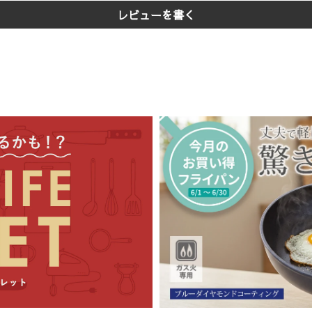
, メルペイ, 楽天ペイ, au PAY, d払い, Google Pay)
に限らせていただきます。
営業日 午
レビューを書く
コンビニ決済,銀行振込,郵便局振込
ご
、商品受け取り時に現金、または
クレジットカード・デビットカー
入金確認のタイミングが休業日前日や休業期間中にある場合、発送は
コレクト
を利用）
安
新潟県三条市より発送）からのお届け先地域により異なります。
域
到着目安
四国
出荷日から1～2日程度
・沖縄・離島
出荷日から2日以上
、その他やむを得ない事情により、お届けが遅れる場合がございま