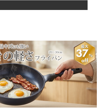
前9時以降のご注文
翌々営業日
に出荷
入金確認後
翌営業日
に出荷
ド
でのお支払いが可能で
休業日明けとなります。
す。