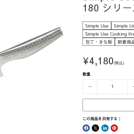
180 シリー
Simple Use
Simple U
Simple Use Cooki
包丁・まな板
新着商
現在の価格
¥4,180
(税込)
数量
この商品を共有する：