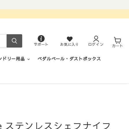
サポート
お気に入り
ログイン
カ
カート
ー
ト
ンドリー用品
ペダルペール・ダストボックス
 Use ステンレスシェフナイフ