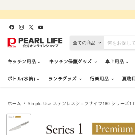
Facebook
Instagram
X
YouTube
で
で
で
で
見
見
見
見
つ
つ
つ
つ
全ての商品
け
け
け
け
て
て
て
て
く
く
く
く
だ
だ
だ
だ
キッチン用品
キッチン保護グッズ
卓上用品
さ
さ
さ
さ
い
い
い
い
ボトル(水筒)
ランチグッズ
行楽用品
夏物
ホーム
Simple Use ステンレスシェフナイフ180 シリーズ1 