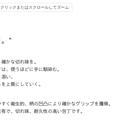
クリックまたはスクロールしてズーム
。"
。
、確かな切れ味を。
さは、使うほどに手に馴染む。
り添い、
しを上質にしていく。
やすく衛生的、柄の凹凸により確かなグリップを獲得。
含有で、切れ味、耐久性の高い包丁です。