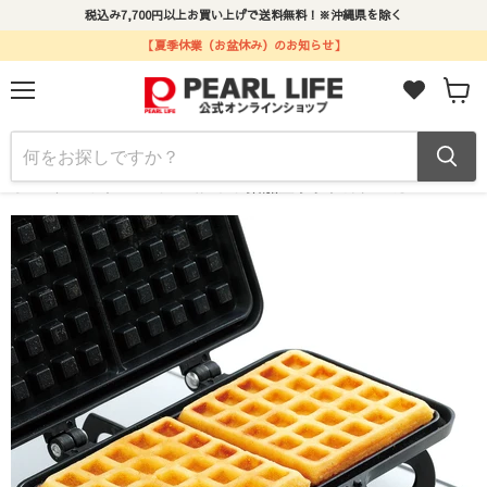
税込み7,700円以上お買い上げで送料無料！※沖縄県を除く
【夏季休業（お盆休み）のお知らせ】
メ
カ
ニ
ー
ュ
ト
ー
ホーム
おやつDEっSEⅡ ふっ素加工ワッフルメーカー