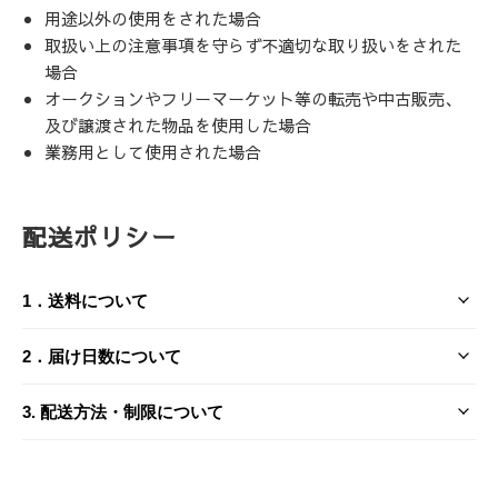
用途以外の使用をされた場合
取扱い上の注意事項を守らず不適切な取り扱いをされた
場合
オークションやフリーマーケット等の転売や中古販売、
及び譲渡された物品を使用した場合
業務用として使用された場合
配送ポリシー
1．送料について
送料は、お届け先とご購入金額（税込）によって異なりま
2．届け日数について
す。
3. 配送方法・制限について
2-1. ご注文から発送までの流れ
日本国内
送り先1件につき
沖縄県
当ショップは、土日祝日および弊社の定める休業日（年末年
（沖縄県以外）
3-1. 配送業者