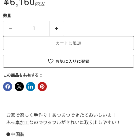
現在の価格
¥6,160
(税込)
数量
カートに追加
お気に入りに登録
この商品を共有する：
お家で楽しく手作り！あつあつできたておいしいよ！
ふっ素加工なのでワッフルがきれいに取り出しやすい！
●中国製