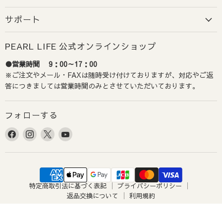
指定しないでください。
（最短での出荷とさせていただ
サポート
きます）
PEARL LIFE 公式オンラインショップ
2-4. コンビニ決済の支払い期限
●営業時間 9：00～17：00
コンビニ決済には、ご注文から72時間以内の支払い期限
※ご注文やメール・FAXは随時受け付けておりますが、対応やご返
がございます。
答につきましては営業時間のみとさせていただいております。
期限内にご入金がない場合、ご注文は自動的にキャンセ
ルとなりますのでご注意ください。
フォローする
Facebook
Instagram
X
YouTube
で
で
で
で
見
見
見
見
つ
つ
つ
つ
け
け
け
け
特定商取引法に基づく表記
プライバシーポリシー
て
て
て
て
返品交換について
利用規約
く
く
く
く
だ
だ
だ
だ
©パール金属公式オンラインショップ2026
さ
さ
さ
さ