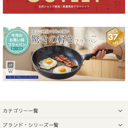
け先地域により異なります。
地域
到着目安
本州・四国
出荷日から1～2日程度
北海道・九州・沖縄・離島
出荷日から2日以上
ご注意
: 交通事情、天候、その他やむを得ない事情により、
お届けが遅れる場合がございます。
2-3. お届け希望日の指定について
指定可能日
: ご注文日またはご入金確認日より5営業日後
以降の日付をご指定いただけます。
前払いでご指定の場合
: ご希望日に確実にお届けするた
カテゴリー一覧
め、ご指定日の
5営業日前
までに必ずご入金をお願いいた
します。
ブランド・シリーズ一覧
ご注意
:
5営業日以内のお届けをご希望の場合は、希望日を