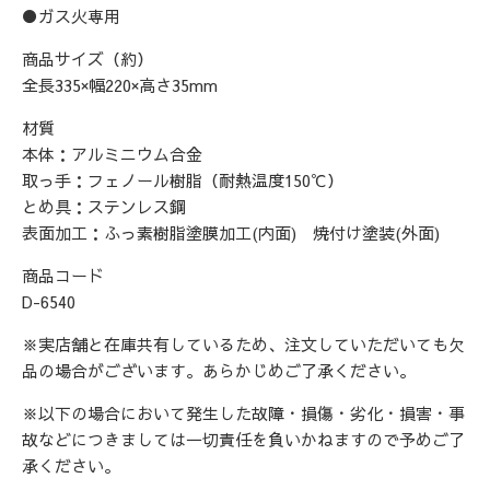
●ガス火専用
商品サイズ（約）
全長335×幅220×高さ35mm
材質
本体：アルミニウム合金
取っ手：フェノール樹脂（耐熱温度150℃）
とめ具：ステンレス鋼
表面加工：ふっ素樹脂塗膜加工(内面) 焼付け塗装(外面)
商品コード
D-6540
※実店舗と在庫共有しているため、注文していただいても欠
品の場合がございます。あらかじめご了承ください。
※以下の場合において発生した故障・損傷・劣化・損害・事
故などにつきましては一切責任を負いかねますので予めご了
承ください。