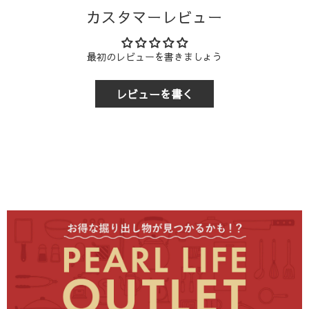
始・夏季休業など）を非営業日としております。ご注文・ご
カスタマーレビュー
入金の確認後、以下のスケジュールで商品を発送いたしま
商品の配送は、
ヤマト運輸または佐川急便
にてお届けいたし
税込7,700円
以上
送料無料
1,760円
す。
ます。なお、配送業者のご指定は承っておりませんので、あ
らかじめご了承ください。
税込7,700円
未満
880円
1,760円
最初のレビューを書きましょう
区分
決済方法
ご注意
3-2. 配送地域
：1回の注文につき送り先は1か所のみご指定いただけ
レビューを書く
ます。複数個所をご希望の場合は、送り先ごとにご注文お願
商品の配送は、
日本国内
クレジットカード決済、代金引換、各種モ
に限らせていただきます。
いいたします。
即時決済
(PayPay, メルペイ, 楽天ペイ, au PAY, d払い, 
3-3. 代金引換について
前払い
コンビニ決済,銀行振込,郵便局振
代金引換をご利用の場合、商品受け取り時に現金、または
ク
レジットカード・デビットカード
でのお支払いが可能です。
ご注意
: ご注文・ご入金確認のタイミングが休業日前日や
（ヤマト運輸
宅急便コレクト
を利用）
休業期間中にある場合、発送は休業日明けとなります。
2-2. 商品到着までの目安
商品の到着は、出荷日（新潟県三条市より発送）からのお届