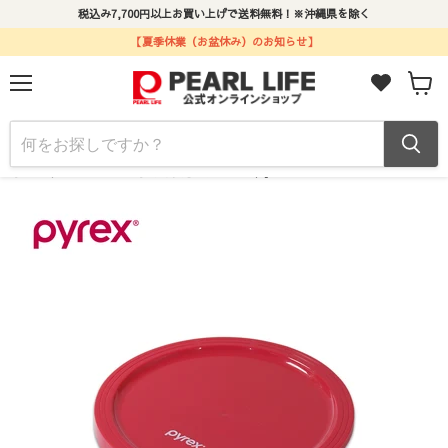
税込み7,700円以上お買い上げで送料無料！※沖縄県を除く
【夏季休業（お盆休み）のお知らせ】
メ
カ
ニ
ー
ュ
ト
ー
ホーム
PYREX ボウルカバー1.6L用