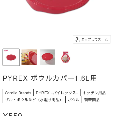
タップしてズーム
PYREX ボウルカバー1.6L用
Corelle Brands
PYREX -パイレックス-
キッチン用品
ザル・ボウルなど（水廻り用品）
ボウル
新着商品
現在の価格
¥550