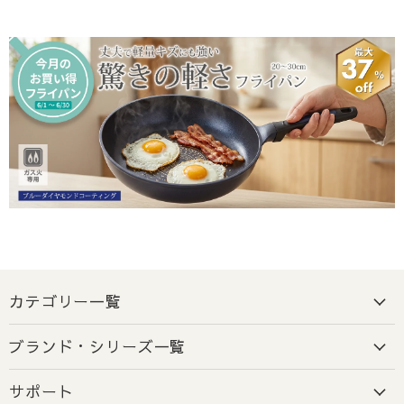
地域
到着目安
本州・四国
出荷日から1～2日程度
北海道・九州・沖縄・離島
出荷日から2日以上
ご注意
: 交通事情、天候、その他やむを得ない事情により、
お届けが遅れる場合がございます。
2-3. お届け希望日の指定について
指定可能日
: ご注文日またはご入金確認日より5営業日後
以降の日付をご指定いただけます。
前払いでご指定の場合
: ご希望日に確実にお届けするた
カテゴリー一覧
め、ご指定日の
5営業日前
までに必ずご入金をお願いいた
します。
ブランド・シリーズ一覧
ご注意
:
5営業日以内のお届けをご希望の場合は、希望日を
指定しないでください。
（最短での出荷とさせていただ
サポート
きます）