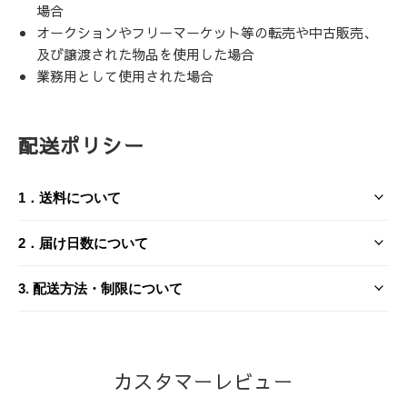
場合
オークションやフリーマーケット等の転売や中古販売、
及び譲渡された物品を使用した場合
業務用として使用された場合
配送ポリシー
1．送料について
送料は、お届け先とご購入金額（税込）によって異なりま
2．届け日数について
す。
3. 配送方法・制限について
2-1. ご注文から発送までの流れ
日本国内
送り先1件につき
沖縄県
当ショップは、土日祝日および弊社の定める休業日（年末年
（沖縄県以外）
3-1. 配送業者
始・夏季休業など）を非営業日としております。ご注文・ご
カスタマーレビュー
入金の確認後、以下のスケジュールで商品を発送いたしま
商品の配送は、
ヤマト運輸または佐川急便
にてお届けいたし
税込7,700円
以上
送料無料
1,760円
す。
ます。なお、配送業者のご指定は承っておりませんので、あ