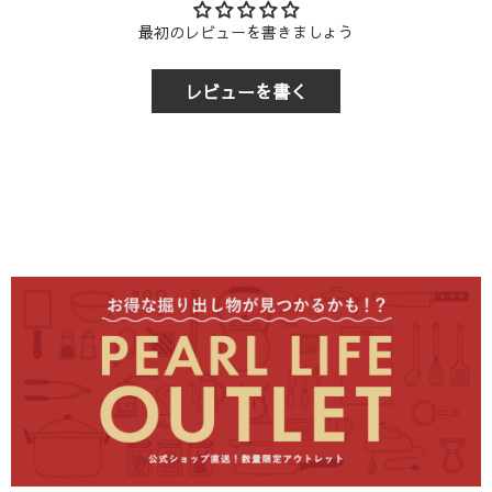
らかじめご了承ください。
税込7,700円
未満
880円
1,760円
最初のレビューを書きましょう
区分
決済方法
ご注意
3-2. 配送地域
：1回の注文につき送り先は1か所のみご指定いただけ
レビューを書く
ます。複数個所をご希望の場合は、送り先ごとにご注文お願
商品の配送は、
日本国内
クレジットカード決済、代金引換、各種モ
に限らせていただきます。
いいたします。
即時決済
(PayPay, メルペイ, 楽天ペイ, au PAY, d払い, 
3-3. 代金引換について
前払い
コンビニ決済,銀行振込,郵便局振
代金引換をご利用の場合、商品受け取り時に現金、または
ク
レジットカード・デビットカード
でのお支払いが可能です。
ご注意
: ご注文・ご入金確認のタイミングが休業日前日や
（ヤマト運輸
宅急便コレクト
を利用）
休業期間中にある場合、発送は休業日明けとなります。
2-2. 商品到着までの目安
商品の到着は、出荷日（新潟県三条市より発送）からのお届
け先地域により異なります。