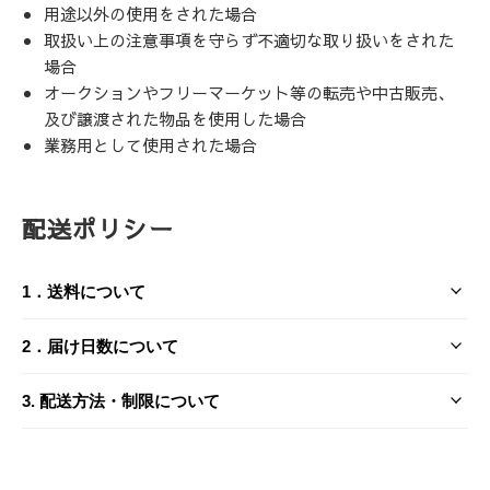
用途以外の使用をされた場合
取扱い上の注意事項を守らず不適切な取り扱いをされた
場合
オークションやフリーマーケット等の転売や中古販売、
及び譲渡された物品を使用した場合
業務用として使用された場合
配送ポリシー
1．送料について
送料は、お届け先とご購入金額（税込）によって異なりま
2．届け日数について
す。
3. 配送方法・制限について
2-1. ご注文から発送までの流れ
日本国内
送り先1件につき
沖縄県
当ショップは、土日祝日および弊社の定める休業日（年末年
（沖縄県以外）
3-1. 配送業者
始・夏季休業など）を非営業日としております。ご注文・ご