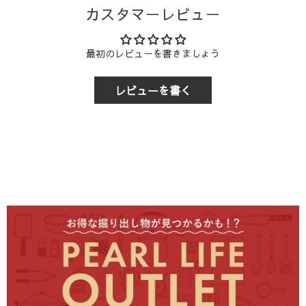
カスタマーレビュー
入金の確認後、以下のスケジュールで商品を発送いたしま
商品の配送は、
ヤマト運輸または佐川急便
にてお届けいたし
税込7,700円
以上
送料無料
1,760円
す。
ます。なお、配送業者のご指定は承っておりませんので、あ
らかじめご了承ください。
税込7,700円
未満
880円
1,760円
最初のレビューを書きましょう
区分
決済方法
ご注意
3-2. 配送地域
：1回の注文につき送り先は1か所のみご指定いただけ
レビューを書く
ます。複数個所をご希望の場合は、送り先ごとにご注文お願
商品の配送は、
日本国内
クレジットカード決済、代金引換、各種モ
に限らせていただきます。
いいたします。
即時決済
(PayPay, メルペイ, 楽天ペイ, au PAY, d払い, 
3-3. 代金引換について
前払い
コンビニ決済,銀行振込,郵便局振
代金引換をご利用の場合、商品受け取り時に現金、または
ク
レジットカード・デビットカード
でのお支払いが可能です。
ご注意
: ご注文・ご入金確認のタイミングが休業日前日や
（ヤマト運輸
宅急便コレクト
を利用）
休業期間中にある場合、発送は休業日明けとなります。
2-2. 商品到着までの目安
商品の到着は、出荷日（新潟県三条市より発送）からのお届
け先地域により異なります。