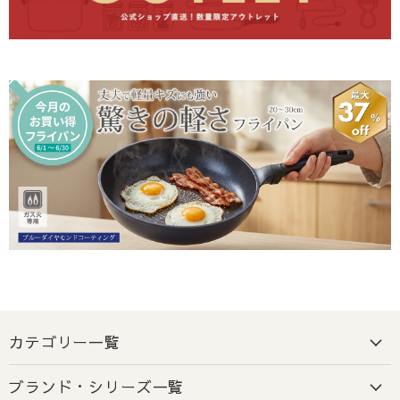
地域
到着目安
本州・四国
出荷日から1～2日程度
北海道・九州・沖縄・離島
出荷日から2日以上
ご注意
: 交通事情、天候、その他やむを得ない事情により、
お届けが遅れる場合がございます。
2-3. お届け希望日の指定について
指定可能日
: ご注文日またはご入金確認日より5営業日後
以降の日付をご指定いただけます。
前払いでご指定の場合
: ご希望日に確実にお届けするた
カテゴリー一覧
め、ご指定日の
5営業日前
までに必ずご入金をお願いいた
します。
ブランド・シリーズ一覧
ご注意
:
5営業日以内のお届けをご希望の場合は、希望日を