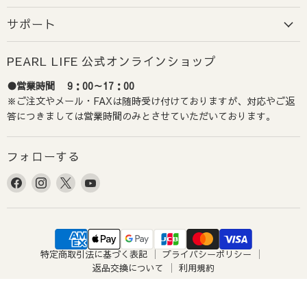
指定しないでください。
（最短での出荷とさせていただ
サポート
きます）
PEARL LIFE 公式オンラインショップ
2-4. コンビニ決済の支払い期限
●営業時間 9：00～17：00
コンビニ決済には、ご注文から72時間以内の支払い期限
※ご注文やメール・FAXは随時受け付けておりますが、対応やご返
がございます。
答につきましては営業時間のみとさせていただいております。
期限内にご入金がない場合、ご注文は自動的にキャンセ
ルとなりますのでご注意ください。
フォローする
Facebook
Instagram
X
YouTube
で
で
で
で
見
見
見
見
つ
つ
つ
つ
け
け
け
け
特定商取引法に基づく表記
プライバシーポリシー
て
て
て
て
返品交換について
利用規約
く
く
く
く
だ
だ
だ
だ
©パール金属公式オンラインショップ2026
さ
さ
さ
さ