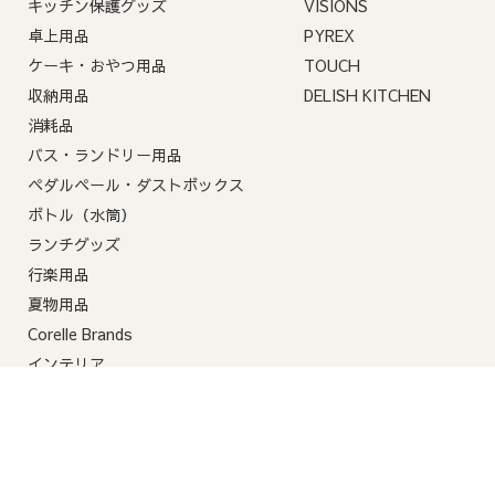
2-4. コンビニ決済の支
キッチン保護グッズ
VISIONS
卓上用品
PYREX
コンビニ決済には、ご
ケーキ・おやつ用品
TOUCH
期限内にご入金がない
収納用品
DELISH KITCHEN
消耗品
バス・ランドリー用品
ペダルペール・ダストボックス
ボトル（水筒）
ランチグッズ
行楽用品
夏物用品
Corelle Brands
インテリア
特定商取引法に基づく表記
プライバシーポリシー
返品交換につい
©パール金属公式オンラインショップ2026