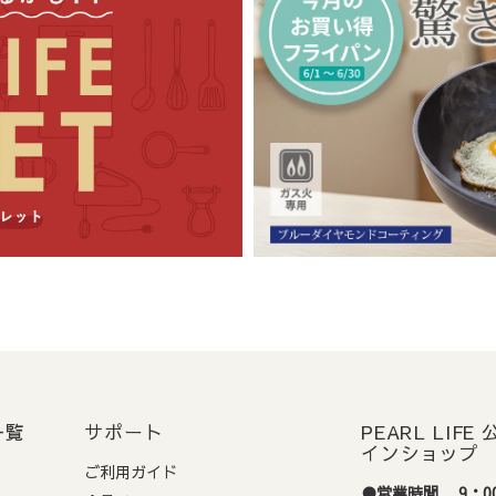
域
到着目安
四国
出荷日から1～2日程度
・沖縄・離島
出荷日から2日以上
、その他やむを得ない事情により、お届けが遅れる場合がございま
定について
日またはご入金確認日より5営業日後以降の日付をご指定いただけます
: ご希望日に確実にお届けするため、ご指定日の
5営業日前
までに必
お届けをご希望の場合は、希望日を指定しないでください。
（最短
一覧
サポート
PEARL LIF
インショップ
ご利用ガイド
●営業時間 9：00