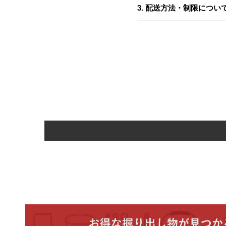
3. 配送方法・制限につい
2-1. ご注文から発送ま
送り先1件につき
当ショップは、土日祝日
3-1. 配送業者
ご入金の確認後、以下の
税込7,700円
以上
商品の配送は、
ヤマト運
あらかじめご了承くださ
税込7,700円
未満
区分
ご注意
3-2. 配送地域
：1回の注文につ
クレ
願いいたします。
即時決済
商品の配送は、
日本国内
(PayPay
3-3. 代金引換について
前払い
代金引換をご利用の場合
ご注意
: ご注文・ご
す。（ヤマト運輸
宅急便
2-2. 商品到着までの目
商品の到着は、出荷日（