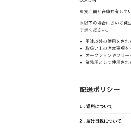
※実店舗と在庫共有して
※以下の場合において発
了承ください。
用途以外の使用をされ
取扱い上の注意事項を
オークションやフリー
業務用として使用され
配送ポリシー
1．送料について
送料は、お届け先とご購
2．届け日数について