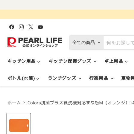
Facebook
Instagram
X
YouTube
で
で
で
で
見
見
見
見
つ
つ
つ
つ
全ての商品
け
け
け
け
て
て
て
て
く
く
く
く
だ
だ
だ
だ
キッチン用品
キッチン保護グッズ
卓上用品
さ
さ
さ
さ
い
い
い
い
ボトル(水筒)
ランチグッズ
行楽用品
夏物
ホーム
Colors抗菌プラス食洗機対応まな板M（オレンジ）1