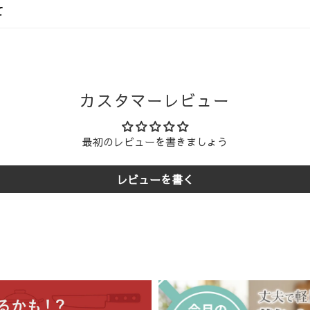
て
日本国内
での流れ
沖縄県
（沖縄県以外）
および弊社の定める休業日（年末年始・夏季休業など）を非営業日
スケジュールで商品を発送いたします。
送料無料
1,760円
輸または佐川急便
にてお届けいたします。なお、配送業者のご指定
カスタマーレビュー
い。
880円
1,760円
決済方法
注文・
き送り先は1か所のみご指定いただけます。複数個所をご希望の場合
営業日 午
最初のレビューを書きましょう
ジットカード決済、代金引換、各種モバイル決済
, メルペイ, 楽天ペイ, au PAY, d払い, Google Pay)
に限らせていただきます。
営業日 午
レビューを書く
コンビニ決済,銀行振込,郵便局振込
ご
、商品受け取り時に現金、または
クレジットカード・デビットカー
入金確認のタイミングが休業日前日や休業期間中にある場合、発送は
コレクト
を利用）
安
新潟県三条市より発送）からのお届け先地域により異なります。