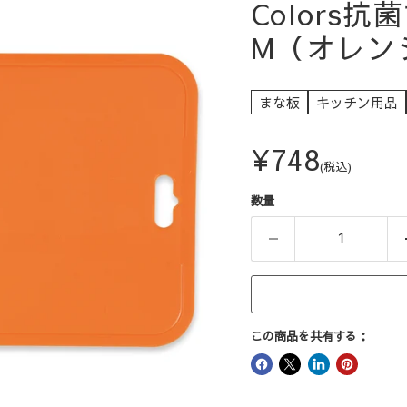
Colors
M（オレン
まな板
キッチン用品
現在の価格
¥748
(税込)
数量
この商品を共有する：