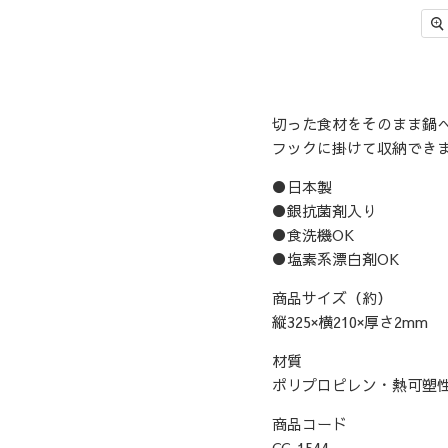
切った食材をそのまま鍋
フックに掛けて収納でき
●日本製
●銀抗菌剤入り
●食洗機OK
●塩素系漂白剤OK
商品サイズ（約）
縦325×横210×厚さ2mm
材質
ポリプロピレン・熱可塑性
商品コード
CC-1544