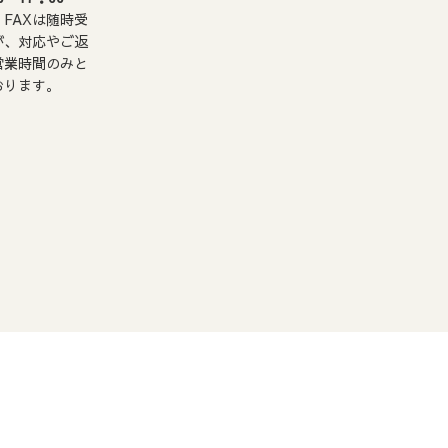
FAXは随時受
見
見
見
見
が、対応やご返
つ
つ
つ
つ
営業時間のみと
。
け
け
け
け
おります。
て
て
て
て
く
く
く
く
だ
だ
だ
だ
さ
さ
さ
さ
い
い
い
い