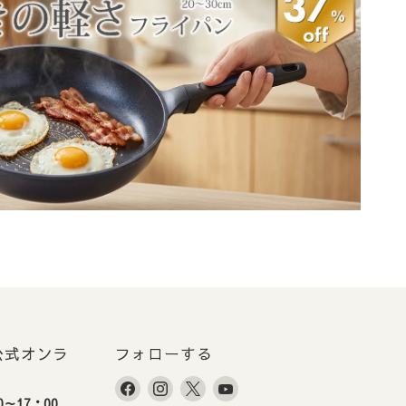
す。
。
ずご入金をお願いいたし
での出荷とさせていただき
E 公式オンラ
フォローする
Facebook
Instagram
X
YouTube
～17：00
で
で
で
で