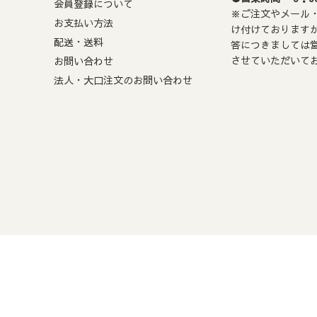
払い期限
会員登録について
※ご注文やメール・
お支払い方法
注文から72時間以内の支払い期限がございます。
け付けております
配送・送料
答につきましては
場合、ご注文は自動的にキャンセルとなりますのでご注意ください
させていただいて
お問い合わせ
法人・大口注文のお問い合わせ
て
利用規約