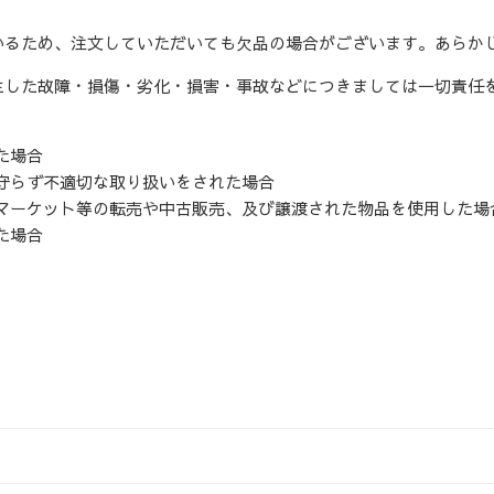
いるため、注文していただいても欠品の場合がございます。あらか
生した故障・損傷・劣化・損害・事故などにつきましては一切責任
た場合
守らず不適切な取り扱いをされた場合
マーケット等の転売や中古販売、及び譲渡された物品を使用した場
た場合
入金額（税込）によって異なります。