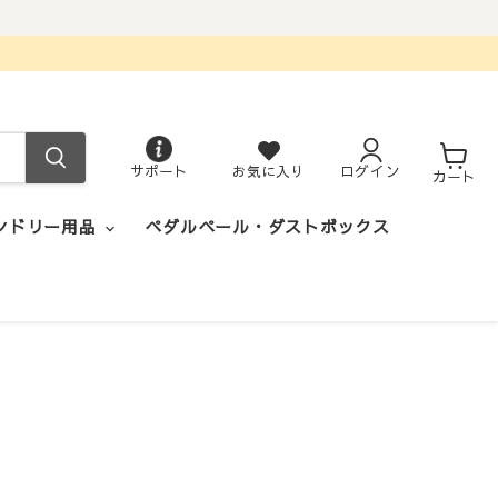
サポート
お気に入り
ログイン
カ
カート
ー
ト
ンドリー用品
ペダルペール・ダストボックス