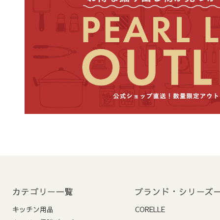
地
本州・
北海道・九州
ご注意
: 交通事情、天候
2-3. お届け希望日の指
指定可能日
: ご注文
前払いでご指定の場合
ます。
ご注意
:
5営業日以内の
カテゴリー一覧
ブランド・シリーズ
ます）
キッチン用品
CORELLE