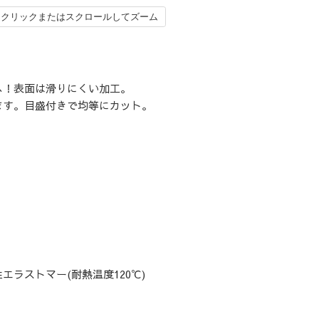
クリックまたはスクロールしてズーム
へ！表面は滑りにくい加工。
ます。目盛付きで均等にカット。
エラストマー(耐熱温度120℃)